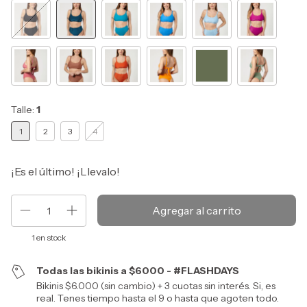
Talle:
1
1
2
3
4
¡Es el último! ¡Llevalo!
1
en stock
Todas las bikinis a $6000 - #FLASHDAYS
Bikinis $6.000 (sin cambio) + 3 cuotas sin interés. Si, es
real. Tenes tiempo hasta el 9 o hasta que agoten todo.