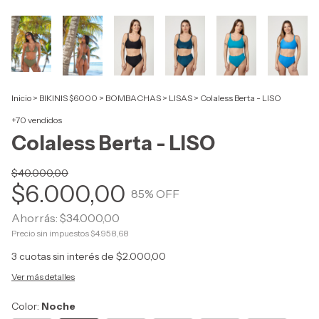
Inicio
>
BIKINIS $6000
>
BOMBACHAS
>
LISAS
>
Colaless Berta - LISO
+70 vendidos
Colaless Berta - LISO
$40.000,00
$6.000,00
85
% OFF
Ahorrás:
$34.000,00
Precio sin impuestos
$4.958,68
3
cuotas sin interés de
$2.000,00
Ver más detalles
Color:
Noche