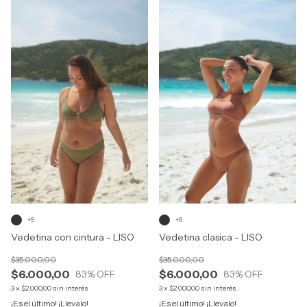
+9
+9
Vedetina con cintura - LISO
Vedetina clasica - LISO
$35.000,00
$35.000,00
$6.000,00
$6.000,00
83
% OFF
83
% OFF
3
x
$2.000,00
sin interés
3
x
$2.000,00
sin interés
¡Es el último! ¡Llevalo!
¡Es el último! ¡Llevalo!