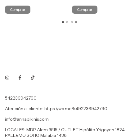
Comprar
Comprar
542236942790
Atención al cliente: https://wa.me/5492236942790
info@annabikinis.com
LOCALES: MDP Alem 3515 / OUTLET Hipólito Yrigoyen 1824 -
PALERMO SOHO Malabia 1438