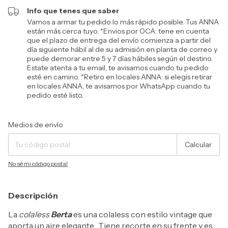
Info que tenes que saber
Vamos a armar tu pedido lo más rápido posible. Tus ANNA
están más cerca tuyo. *Envios por OCA: tene en cuenta
que el plazo de entrega del envío comienza a partir del
día siguiente hábil al de su admisión en planta de correo y
puede demorar entre 5 y 7 días hábiles según el destino.
Estate atenta a tu email, te avisamos cuando tu pedido
esté en camino. *Retiro en locales ANNA: si elegis retirar
en locales ANNA, te avisamos por WhatsApp cuando tu
pedido esté listo.
Entregas para el CP:
Cambiar CP
Medios de envío
Calcular
No sé mi código postal
Descripción
La
colaless
Berta
es una colaless con estilo vintage que
aporta un aire elegante. Tiene recorte en su frente y es