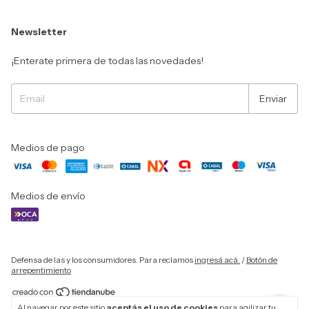
Newsletter
¡Enterate primera de todas las novedades!
Medios de pago
Medios de envío
Defensa de las y los consumidores. Para reclamos
ingresá acá.
/
Botón de
arrepentimiento
Al navegar por este sitio
aceptás el uso de cookies
para agilizar tu
Copyright Anna Bikinis - 2026. Todos los derechos reservados.