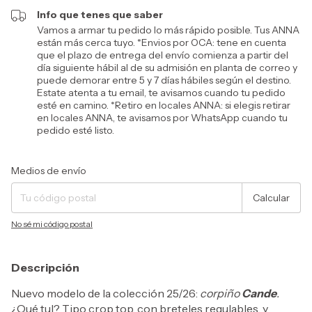
Info que tenes que saber
Vamos a armar tu pedido lo más rápido posible. Tus ANNA
están más cerca tuyo. *Envios por OCA: tene en cuenta
que el plazo de entrega del envío comienza a partir del
día siguiente hábil al de su admisión en planta de correo y
puede demorar entre 5 y 7 días hábiles según el destino.
Estate atenta a tu email, te avisamos cuando tu pedido
esté en camino. *Retiro en locales ANNA: si elegis retirar
en locales ANNA, te avisamos por WhatsApp cuando tu
pedido esté listo.
Entregas para el CP:
Cambiar CP
Medios de envío
Calcular
No sé mi código postal
Descripción
Nuevo modelo de la colección 25/26:
corpiño
Cande
.
¿Qué tul? Tipo crop top, con breteles regulables, y