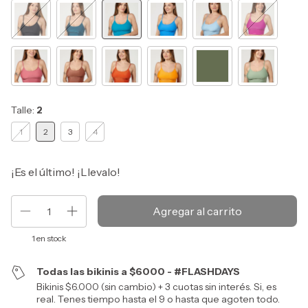
Talle:
2
1
2
3
4
¡Es el último! ¡Llevalo!
1
en stock
Todas las bikinis a $6000 - #FLASHDAYS
Bikinis $6.000 (sin cambio) + 3 cuotas sin interés. Si, es
real. Tenes tiempo hasta el 9 o hasta que agoten todo.