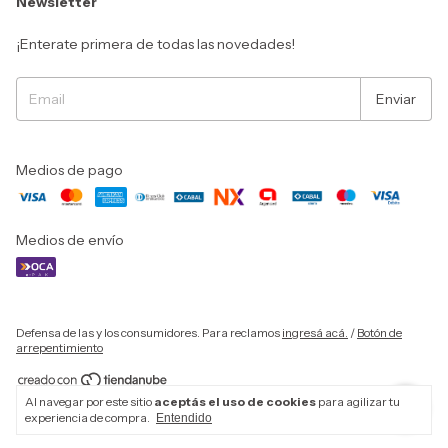
Newsletter
¡Enterate primera de todas las novedades!
Medios de pago
Medios de envío
Defensa de las y los consumidores. Para reclamos
ingresá acá.
/
Botón de
arrepentimiento
Al navegar por este sitio
aceptás el uso de cookies
para agilizar tu
Copyright Anna Bikinis - 2026. Todos los derechos reservados.
experiencia de compra.
Entendido