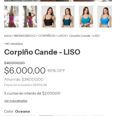
Inicio
>
BIKINIS $6000
>
CORPIÑOS
>
LISOS
>
Corpiño Cande - LISO
+40 vendidos
Corpiño Cande - LISO
$40.000,00
$6.000,00
85
% OFF
Ahorrás:
$34.000,00
Precio sin impuestos
$4.958,68
3
cuotas sin interés de
$2.000,00
Ver más detalles
Color:
Oceano