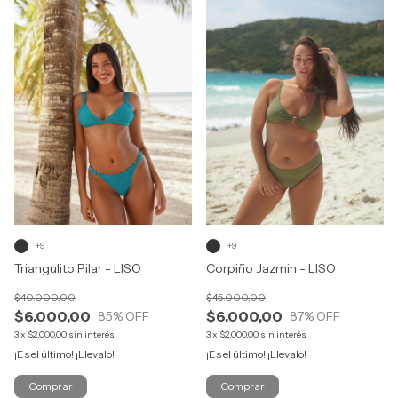
+9
+9
Triangulito Pilar - LISO
Corpiño Jazmin - LISO
$40.000,00
$45.000,00
$6.000,00
$6.000,00
85
% OFF
87
% OFF
3
x
$2.000,00
sin interés
3
x
$2.000,00
sin interés
¡Es el último! ¡Llevalo!
¡Es el último! ¡Llevalo!
Comprar
Comprar