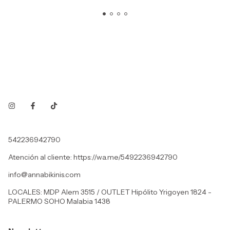
542236942790
Atención al cliente: https://wa.me/5492236942790
info@annabikinis.com
LOCALES: MDP Alem 3515 / OUTLET Hipólito Yrigoyen 1824 -
PALERMO SOHO Malabia 1438