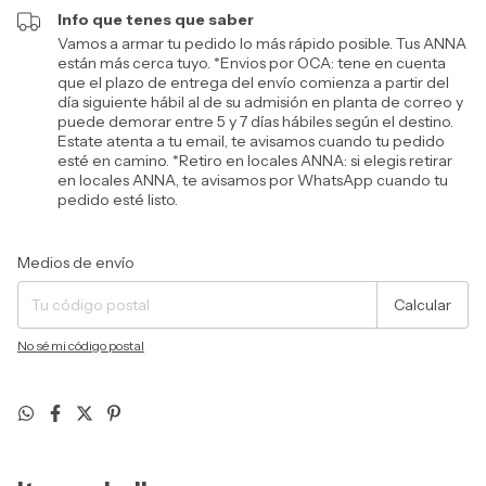
Info que tenes que saber
Vamos a armar tu pedido lo más rápido posible. Tus ANNA
están más cerca tuyo. *Envios por OCA: tene en cuenta
que el plazo de entrega del envío comienza a partir del
día siguiente hábil al de su admisión en planta de correo y
puede demorar entre 5 y 7 días hábiles según el destino.
Estate atenta a tu email, te avisamos cuando tu pedido
esté en camino. *Retiro en locales ANNA: si elegis retirar
en locales ANNA, te avisamos por WhatsApp cuando tu
pedido esté listo.
Entregas para el CP:
Cambiar CP
Medios de envío
Calcular
No sé mi código postal