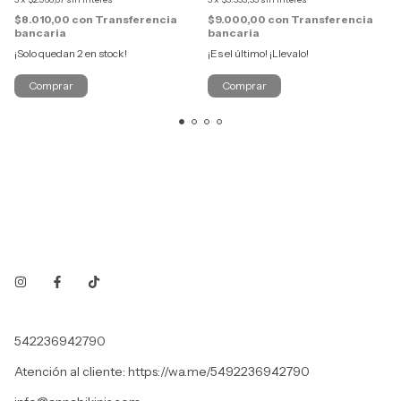
$9.000,00
con
Transferencia
$8.010,00
con
Transferencia
bancaria
bancaria
¡Es el último! ¡Llevalo!
¡Solo quedan
2
en stock!
Comprar
Comprar
542236942790
Atención al cliente: https://wa.me/5492236942790