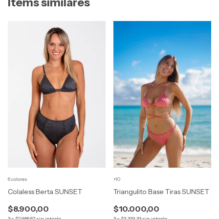
Items similares
+10
6 colores
Triangulito Base Tiras SUNSET
Colaless Berta SUNSET
$10.000,00
$8.900,00
3
x
$3.333,33
sin interés
3
x
$2.966,67
sin interés